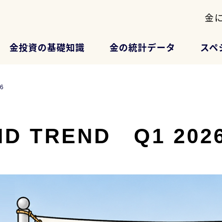
金
金投資の基礎知識
金の統計データ
スペ
6
D TREND Q1 202