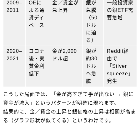
2009–
QEに
金／賃金が
銀が
一般投資家
2011
よる通
急上昇
急騰
の銀ETF需
貨ディ
（50
要急増
ベース
ドル
に迫
る）
2020–
コロナ
金が2,000
銀が
Reddit経
2021
後・実
ドル超
約30
由で
質金利
ドル
「Silver
低下
へ急
squeeze」
騰
発生
こうした局面では、「金が高すぎて手が出ない → 銀に
資金が流入」というパターンが明確に現れます。
結果的に、金／賃金の上昇と銀価格の上昇は相関が高ま
る（グラフ形状が似てくる）というわけです。