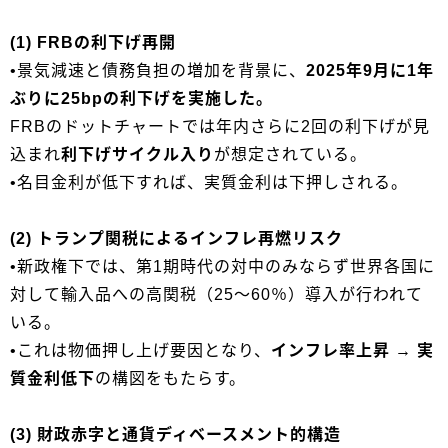
(1) FRBの利下げ再開
•景気減速と債務負担の増加を背景に、
2025年9月に1年
ぶりに25bpの利下げを実施した。
FRBのドットチャートでは年内さらに2回の利下げが見
込まれ
利下げサイクル入り
が想定されている。
•名目金利が低下すれば、実質金利は下押しされる。
(2) トランプ関税によるインフレ再燃リスク
•新政権下では、第1期時代の対中のみならず世界各国に
対して輸入品への高関税（25〜60％）導入が行われて
いる。
•これは物価押し上げ要因となり、
インフレ率上昇 → 実
質金利低下
の構図をもたらす。
(3) 財政赤字と通貨ディベースメント的構造