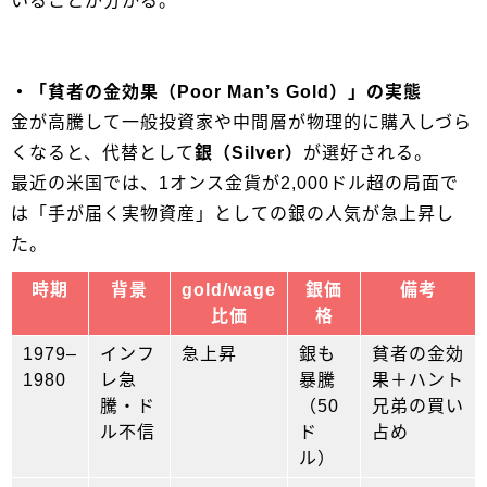
いることが分かる。
・「貧者の金効果（Poor Man’s Gold）」の実態
金が高騰して一般投資家や中間層が物理的に購入しづら
くなると、代替として
銀（Silver）
が選好される。
最近の米国では、1オンス金貨が2,000ドル超の局面で
は「手が届く実物資産」としての銀の人気が急上昇し
た。
時期
背景
gold/wage
銀価
備考
比価
格
1979–
インフ
急上昇
銀も
貧者の金効
1980
レ急
暴騰
果＋ハント
騰・ド
（50
兄弟の買い
ル不信
ド
占め
ル）