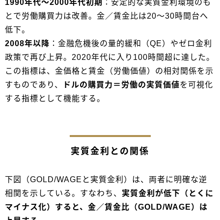
1990年代〜2000年代初期
：安定的な実質金利環境のも
とで労働購買力は改善。金／賃金比は20〜30時間台へ
低下。
2008年以降
：金融危機後の量的緩和（QE）やゼロ金利
政策で再び上昇。2020年代に入り100時間超に達した。
この指標は、金価格と賃金（労働価値）の相対関係を示
すものであり、
ドルの購買力＝労働の実質価値
を可視化
する指標として機能する。
実質金利との関係
下図（GOLD/WAGEと実質金利）は、両者に明確な逆
相関を示している。すなわち、
実質金利が低下（とくに
マイナス化）すると、金／賃金比（GOLD/WAGE）は