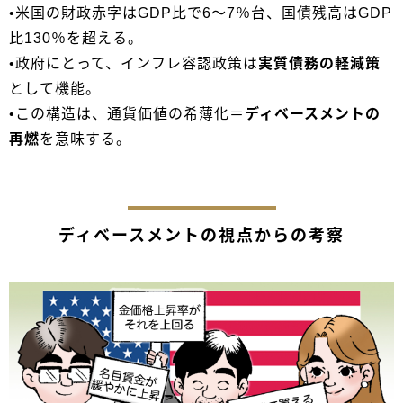
•米国の財政赤字はGDP比で6〜7％台、国債残高はGDP
比130％を超える。
•政府にとって、インフレ容認政策は
実質債務の軽減策
として機能。
•この構造は、通貨価値の希薄化＝
ディベースメントの
再燃
を意味する。
ディベースメントの視点からの考察