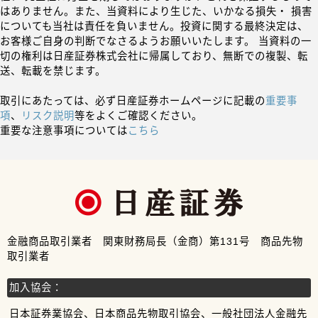
はありません。また、当資料により生じた、いかなる損失・ 損害
についても当社は責任を負いません。投資に関する最終決定は、
お客様ご自身の判断でなさるようお願いいたします。 当資料の一
切の権利は日産証券株式会社に帰属しており、無断での複製、転
送、転載を禁じます。
取引にあたっては、必ず日産証券ホームページに記載の
重要事
項
、
リスク説明
等をよくご確認ください。
重要な注意事項については
こちら
金融商品取引業者 関東財務局長（金商）第131号 商品先物
取引業者
加入協会：
日本証券業協会、日本商品先物取引協会、一般社団法人金融先