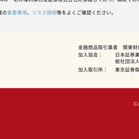
載の
重要事項
、
リスク説明
等をよくご確認ください。
金融商品取引業者 関東財
加入協会：
日本証券
般社団法
加入取引所：
東京証券
C