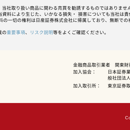
、当社取り扱い商品に関わる売買を勧誘するものではありません
当資料により生じた、いかなる損失・ 損害についても当社は責
資料の一切の権利は日産証券株式会社に帰属しており、無断での
載の
重要事項
、
リスク説明
等をよくご確認ください。
金融商品取引業者 関東財
加入協会：
日本証券
般社団法
加入取引所：
東京証券
C