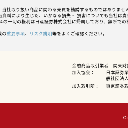
、当社取り扱い商品に関わる売買を勧誘するものではありません
当資料により生じた、いかなる損失・ 損害についても当社は責
資料の一切の権利は日産証券株式会社に帰属しており、無断での
載の
重要事項
、
リスク説明
等をよくご確認ください。
金融商品取引業者 関東財
加入協会：
日本証券
般社団法
加入取引所：
東京証券
C