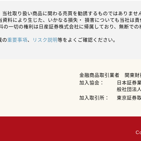
、当社取り扱い商品に関わる売買を勧誘するものではありません
当資料により生じた、いかなる損失・ 損害についても当社は責
資料の一切の権利は日産証券株式会社に帰属しており、無断での
載の
重要事項
、
リスク説明
等をよくご確認ください。
金融商品取引業者 関東財
加入協会：
日本証券
般社団法
加入取引所：
東京証券
C