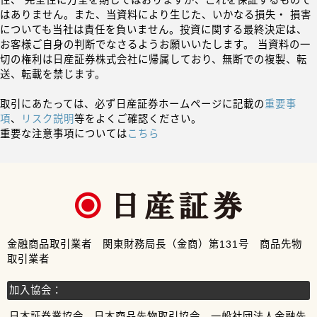
性、 完全性に万全を期してはおりますが、これを保証するもので
はありません。また、当資料により生じた、いかなる損失・ 損害
についても当社は責任を負いません。投資に関する最終決定は、
お客様ご自身の判断でなさるようお願いいたします。 当資料の一
切の権利は日産証券株式会社に帰属しており、無断での複製、転
送、転載を禁じます。
取引にあたっては、必ず日産証券ホームページに記載の
重要事
項
、
リスク説明
等をよくご確認ください。
重要な注意事項については
こちら
金融商品取引業者 関東財務局長（金商）第131号 商品先物
取引業者
加入協会：
日本証券業協会、日本商品先物取引協会、一般社団法人金融先