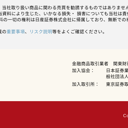
、当社取り扱い商品に関わる売買を勧誘するものではありません
当資料により生じた、いかなる損失・ 損害についても当社は責
資料の一切の権利は日産証券株式会社に帰属しており、無断での
載の
重要事項
、
リスク説明
等をよくご確認ください。
金融商品取引業者 関東財
加入協会：
日本証券
般社団法
加入取引所：
東京証券
C