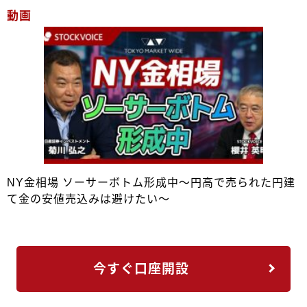
動画
NY金相場 ソーサーボトム形成中～円高で売られた円建
て金の安値売込みは避けたい～
今すぐ口座開設