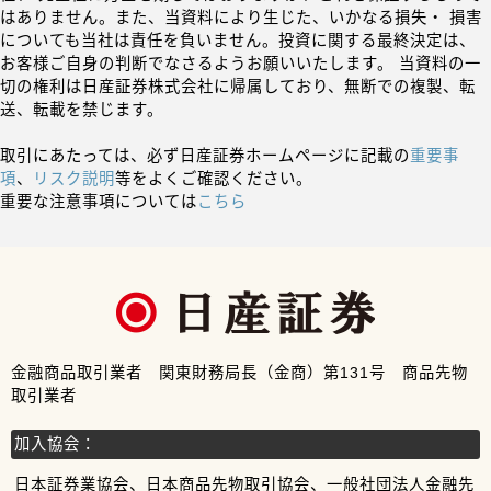
はありません。また、当資料により生じた、いかなる損失・ 損害
についても当社は責任を負いません。投資に関する最終決定は、
お客様ご自身の判断でなさるようお願いいたします。 当資料の一
切の権利は日産証券株式会社に帰属しており、無断での複製、転
送、転載を禁じます。
取引にあたっては、必ず日産証券ホームページに記載の
重要事
項
、
リスク説明
等をよくご確認ください。
重要な注意事項については
こちら
金融商品取引業者 関東財務局長（金商）第131号 商品先物
取引業者
加入協会：
日本証券業協会、日本商品先物取引協会、一般社団法人金融先