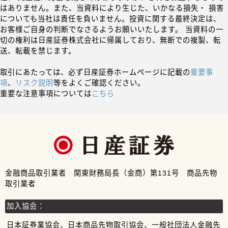
はありません。また、当資料により生じた、いかなる損失・ 損害
についても当社は責任を負いません。投資に関する最終決定は、
お客様ご自身の判断でなさるようお願いいたします。 当資料の一
切の権利は日産証券株式会社に帰属しており、無断での複製、転
送、転載を禁じます。
取引にあたっては、必ず日産証券ホームページに記載の
重要事
項
、
リスク説明
等をよくご確認ください。
重要な注意事項については
こちら
金融商品取引業者 関東財務局長（金商）第131号 商品先物
取引業者
加入協会：
日本証券業協会、日本商品先物取引協会、一般社団法人金融先