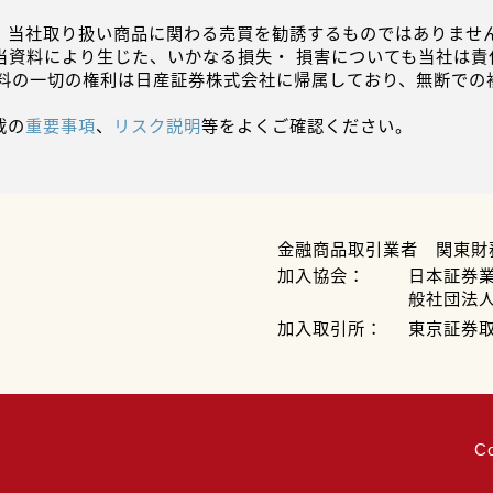
、当社取り扱い商品に関わる売買を勧誘するものではありません
当資料により生じた、いかなる損失・ 損害についても当社は責
資料の一切の権利は日産証券株式会社に帰属しており、無断での
載の
重要事項
、
リスク説明
等をよくご確認ください。
金融商品取引業者 関東財
加入協会：
日本証券
般社団法
加入取引所：
東京証券
C