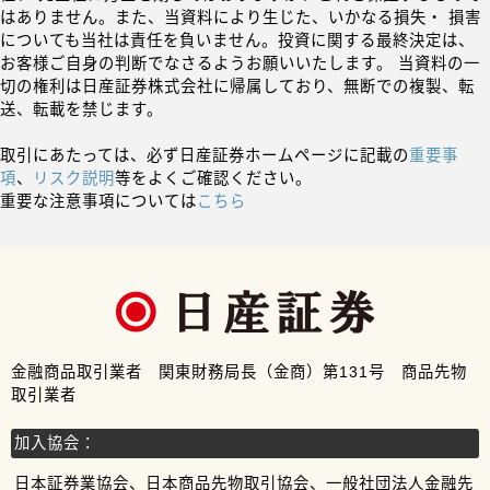
はありません。また、当資料により生じた、いかなる損失・ 損害
についても当社は責任を負いません。投資に関する最終決定は、
お客様ご自身の判断でなさるようお願いいたします。 当資料の一
切の権利は日産証券株式会社に帰属しており、無断での複製、転
送、転載を禁じます。
取引にあたっては、必ず日産証券ホームページに記載の
重要事
項
、
リスク説明
等をよくご確認ください。
重要な注意事項については
こちら
金融商品取引業者 関東財務局長（金商）第131号 商品先物
取引業者
加入協会：
日本証券業協会、日本商品先物取引協会、一般社団法人金融先