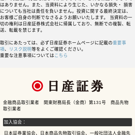
はありません。また、当資料により生じた、いかなる損失・ 損害
についても当社は責任を負いません。投資に関する最終決定は、
お客様ご自身の判断でなさるようお願いいたします。 当資料の一
切の権利は日産証券株式会社に帰属しており、無断での複製、転
送、転載を禁じます。
取引にあたっては、必ず日産証券ホームページに記載の
重要事
項
、
リスク説明
等をよくご確認ください。
重要な注意事項については
こちら
金融商品取引業者 関東財務局長（金商）第131号 商品先物
取引業者
加入協会：
日本証券業協会、日本商品先物取引協会、一般社団法人金融先