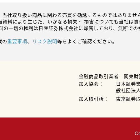
、当社取り扱い商品に関わる売買を勧誘するものではありません
当資料により生じた、いかなる損失・ 損害についても当社は責
資料の一切の権利は日産証券株式会社に帰属しており、無断での
載の
重要事項
、
リスク説明
等をよくご確認ください。
金融商品取引業者 関東財
加入協会：
日本証券
般社団法
加入取引所：
東京証券
C