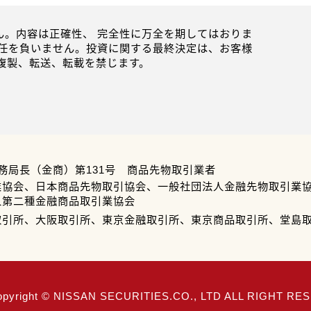
。内容は正確性、 完全性に万全を期してはおりま
任を負いません。投資に関する最終決定は、お客様
複製、転送、転載を禁じます。
務局長（金商）第131号 商品先物取引業者
業協会、日本商品先物取引協会、一般社団法人金融先物取引業
人第二種金融商品取引業協会
取引所、大阪取引所、東京金融取引所、東京商品取引所、堂島
opyright © NISSAN SECURITIES.CO., LTD ALL RIGHT R