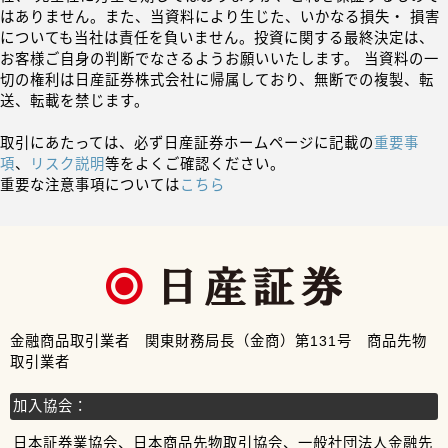
はありません。また、当資料により生じた、いかなる損失・ 損害
についても当社は責任を負いません。投資に関する最終決定は、
お客様ご自身の判断でなさるようお願いいたします。 当資料の一
切の権利は日産証券株式会社に帰属しており、無断での複製、転
送、転載を禁じます。
取引にあたっては、必ず日産証券ホームページに記載の
重要事
項
、
リスク説明
等をよくご確認ください。
重要な注意事項については
こちら
金融商品取引業者 関東財務局長（金商）第131号 商品先物
取引業者
加入協会：
日本証券業協会、日本商品先物取引協会、一般社団法人金融先