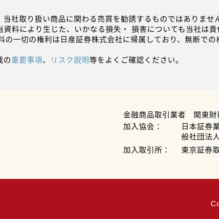
、当社取り扱い商品に関わる売買を勧誘するものではありません
当資料により生じた、いかなる損失・ 損害についても当社は責
資料の一切の権利は日産証券株式会社に帰属しており、無断での
載の
重要事項
、
リスク説明
等をよくご確認ください。
金融商品取引業者 関東財
加入協会：
日本証券
般社団法
加入取引所：
東京証券
C