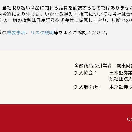
、当社取り扱い商品に関わる売買を勧誘するものではありません
当資料により生じた、いかなる損失・ 損害についても当社は責
資料の一切の権利は日産証券株式会社に帰属しており、無断での
載の
重要事項
、
リスク説明
等をよくご確認ください。
金融商品取引業者 関東財
加入協会：
日本証券
般社団法
加入取引所：
東京証券
C