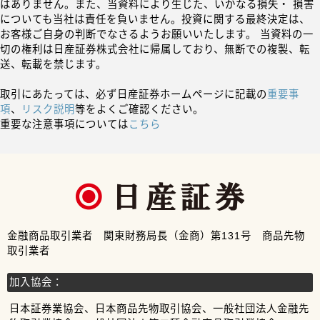
はありません。また、当資料により生じた、いかなる損失・ 損害
についても当社は責任を負いません。投資に関する最終決定は、
お客様ご自身の判断でなさるようお願いいたします。 当資料の一
切の権利は日産証券株式会社に帰属しており、無断での複製、転
送、転載を禁じます。
取引にあたっては、必ず日産証券ホームページに記載の
重要事
項
、
リスク説明
等をよくご確認ください。
重要な注意事項については
こちら
金融商品取引業者 関東財務局長（金商）第131号 商品先物
取引業者
加入協会：
日本証券業協会、日本商品先物取引協会、一般社団法人金融先