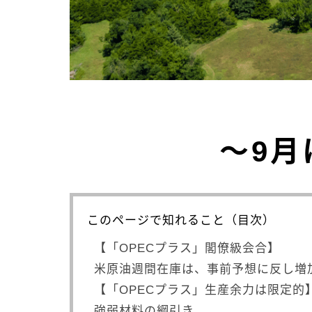
～9月
このページで知れること（目次）
【「OPECプラス」閣僚級会合】
米原油週間在庫は、事前予想に反し増
【「OPECプラス」生産余力は限定的
強弱材料の綱引き