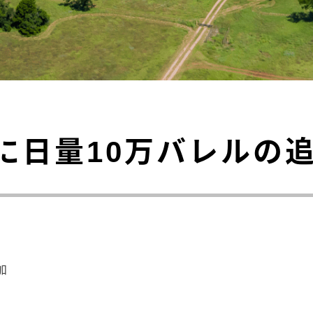
に日量10万バレルの
加
】