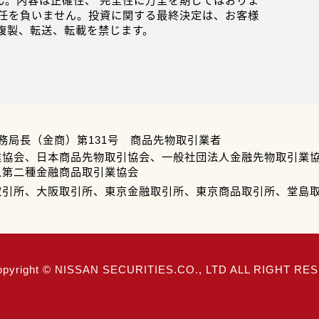
。内容は正確性、 完全性に万全を期してはおりま
任を負いません。投資に関する最終決定は、お客様
複製、転送、転載を禁じます。
務局長（金商）第131号 商品先物取引業者
業協会、日本商品先物取引協会、一般社団法人金融先物取引業
人第二種金融商品取引業協会
取引所、大阪取引所、東京金融取引所、東京商品取引所、堂島
opyright © NISSAN SECURITIES.CO., LTD ALL RIGHT R