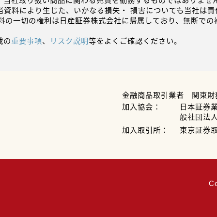
、当社取り扱い商品に関わる売買を勧誘するものではありません
当資料により生じた、いかなる損失・ 損害についても当社は責
資料の一切の権利は日産証券株式会社に帰属しており、無断での
載の
重要事項
、
リスク説明
等をよくご確認ください。
金融商品取引業者 関東財
加入協会：
日本証券
般社団法
加入取引所：
東京証券
C