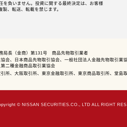
任を負いません。投資に関する最終決定は、お客様
複製、転送、転載を禁じます。
務局長（金商）第131号 商品先物取引業者
業協会、日本商品先物取引協会、一般社団法人金融先物取引業
人第二種金融商品取引業協会
取引所、大阪取引所、東京金融取引所、東京商品取引所、堂島
opyright © NISSAN SECURITIES.CO., LTD ALL RIGHT R