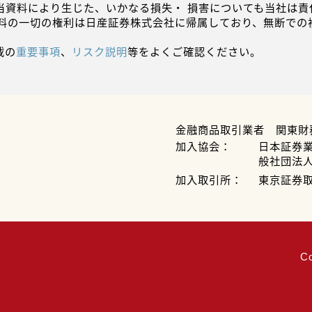
当資料により生じた、いかなる損失・ 損害についても当社は責
資料の一切の権利は日産証券株式会社に帰属しており、無断での
載の
重要事項
、
リスク説明
等をよくご確認ください。
金融商品取引業者 関東財
加入協会：
日本証券
般社団法
加入取引所：
東京証券
C