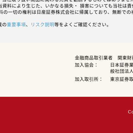
当資料により生じた、いかなる損失・ 損害についても当社は責
資料の一切の権利は日産証券株式会社に帰属しており、無断での
載の
重要事項
、
リスク説明
等をよくご確認ください。
金融商品取引業者 関東財
加入協会：
日本証券
般社団法
加入取引所：
東京証券
C