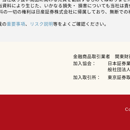
当資料により生じた、いかなる損失・ 損害についても当社は責
資料の一切の権利は日産証券株式会社に帰属しており、無断での
載の
重要事項
、
リスク説明
等をよくご確認ください。
金融商品取引業者 関東財
加入協会：
日本証券
般社団法
加入取引所：
東京証券
C