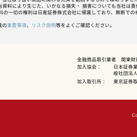
当資料により生じた、いかなる損失・ 損害についても当社は責
資料の一切の権利は日産証券株式会社に帰属しており、無断での
載の
重要事項
、
リスク説明
等をよくご確認ください。
金融商品取引業者 関東財
加入協会：
日本証券
般社団法
加入取引所：
東京証券
C