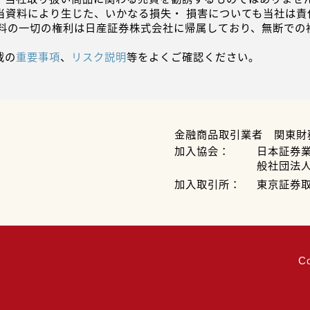
当資料により生じた、いかなる損失・ 損害についても当社は責
資料の一切の権利は日産証券株式会社に帰属しており、無断での
載の
重要事項
、
リスク説明
等をよくご確認ください。
金融商品取引業者 関東財
加入協会：
日本証券
般社団法
加入取引所：
東京証券
C