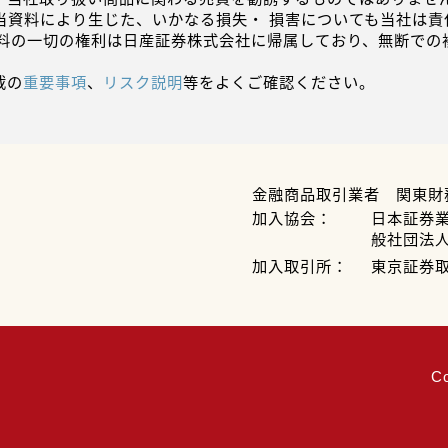
当資料により生じた、いかなる損失・ 損害についても当社は責
資料の一切の権利は日産証券株式会社に帰属しており、無断での
載の
重要事項
、
リスク説明
等をよくご確認ください。
金融商品取引業者 関東財
加入協会：
日本証券
般社団法
加入取引所：
東京証券
C