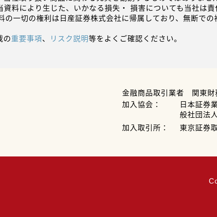
当資料により生じた、いかなる損失・ 損害についても当社は責
資料の一切の権利は日産証券株式会社に帰属しており、無断での
載の
重要事項
、
リスク説明
等をよくご確認ください。
金融商品取引業者 関東財
加入協会：
日本証券
般社団法
加入取引所：
東京証券
C