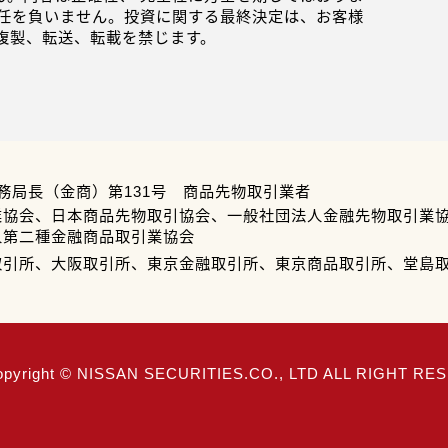
任を負いません。投資に関する最終決定は、お客様
複製、転送、転載を禁じます。
務局長（金商）第131号 商品先物取引業者
業協会、日本商品先物取引協会、一般社団法人金融先物取引業
人第二種金融商品取引業協会
取引所、大阪取引所、東京金融取引所、東京商品取引所、堂島
opyright © NISSAN SECURITIES.CO., LTD ALL RIGHT R