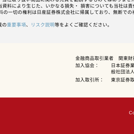
当資料により生じた、いかなる損失・ 損害についても当社は責
資料の一切の権利は日産証券株式会社に帰属しており、無断での
載の
重要事項
、
リスク説明
等をよくご確認ください。
金融商品取引業者 関東財
加入協会：
日本証券
般社団法
加入取引所：
東京証券
C