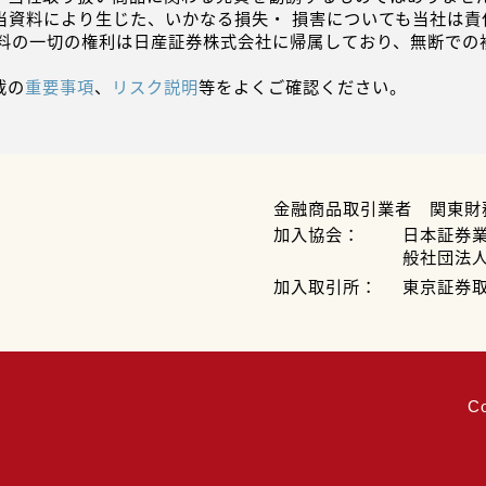
当資料により生じた、いかなる損失・ 損害についても当社は責
資料の一切の権利は日産証券株式会社に帰属しており、無断での
載の
重要事項
、
リスク説明
等をよくご確認ください。
金融商品取引業者 関東財
加入協会：
日本証券
般社団法
加入取引所：
東京証券
C