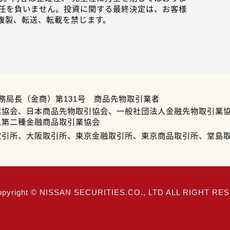
任を負いません。投資に関する最終決定は、お客様
複製、転送、転載を禁じます。
務局長（金商）第131号 商品先物取引業者
業協会、日本商品先物取引協会、一般社団法人金融先物取引業
人第二種金融商品取引業協会
取引所、大阪取引所、東京金融取引所、東京商品取引所、堂島
opyright © NISSAN SECURITIES.CO., LTD ALL RIGHT R