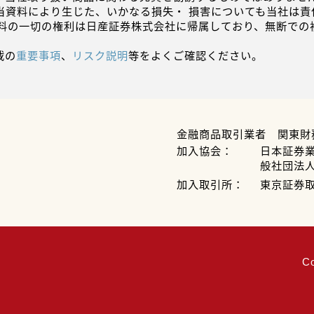
当資料により生じた、いかなる損失・ 損害についても当社は責
資料の一切の権利は日産証券株式会社に帰属しており、無断での
載の
重要事項
、
リスク説明
等をよくご確認ください。
金融商品取引業者 関東財
加入協会：
日本証券
般社団法
加入取引所：
東京証券
C