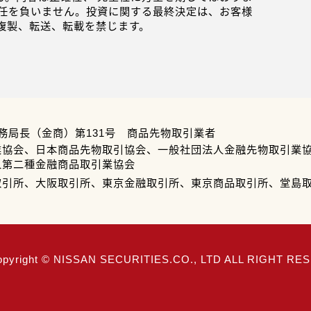
任を負いません。投資に関する最終決定は、お客様
複製、転送、転載を禁じます。
務局長（金商）第131号 商品先物取引業者
業協会、日本商品先物取引協会、一般社団法人金融先物取引業
人第二種金融商品取引業協会
取引所、大阪取引所、東京金融取引所、東京商品取引所、堂島
opyright © NISSAN SECURITIES.CO., LTD ALL RIGHT R