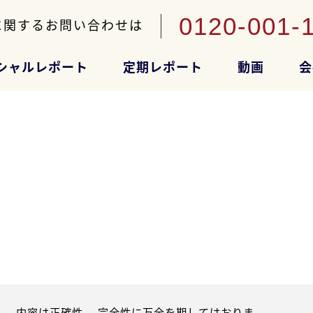
0120-001-
に関するお問い合わせは
シャルレポート
定期レポート
動画
会
。内容は正確性、 完全性に万全を期してはおりま