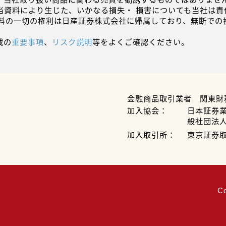
当資料により生じた、いかなる損失・ 損害についても当社は責
資料の一切の権利は日産証券株式会社に帰属しており、無断での
載の
重要事項
、
リスク説明
等をよくご確認ください。
金融商品取引業者 関東財
加入協会：
日本証券
般社団法
加入取引所：
東京証券
C