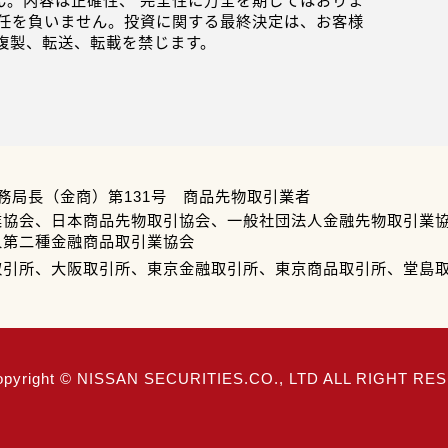
。内容は正確性、 完全性に万全を期してはおりま
任を負いません。投資に関する最終決定は、お客様
複製、転送、転載を禁じます。
務局長（金商）第131号 商品先物取引業者
業協会、日本商品先物取引協会、一般社団法人金融先物取引業
人第二種金融商品取引業協会
取引所、大阪取引所、東京金融取引所、東京商品取引所、堂島
opyright © NISSAN SECURITIES.CO., LTD ALL RIGHT R