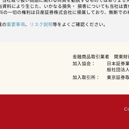
、当社取り扱い商品に関わる売買を勧誘するものではありません
当資料により生じた、いかなる損失・ 損害についても当社は責
資料の一切の権利は日産証券株式会社に帰属しており、無断での
載の
重要事項
、
リスク説明
等をよくご確認ください。
金融商品取引業者 関東財
加入協会：
日本証券
般社団法
加入取引所：
東京証券
C