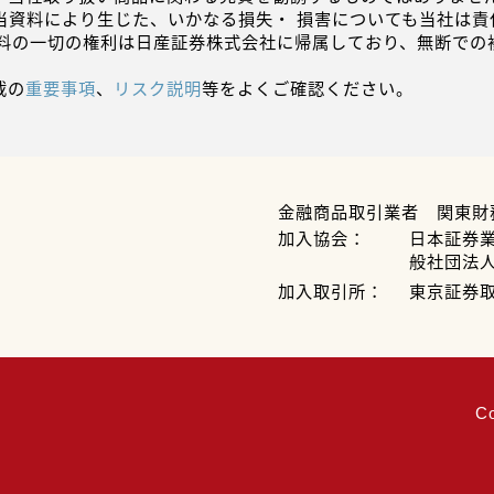
当資料により生じた、いかなる損失・ 損害についても当社は責
資料の一切の権利は日産証券株式会社に帰属しており、無断での
載の
重要事項
、
リスク説明
等をよくご確認ください。
金融商品取引業者 関東財
加入協会：
日本証券
般社団法
加入取引所：
東京証券
C