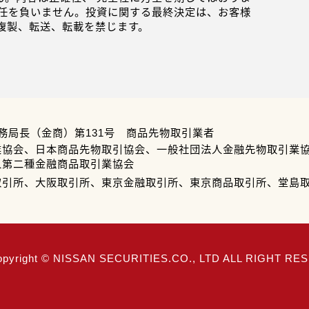
任を負いません。投資に関する最終決定は、お客様
複製、転送、転載を禁じます。
務局長（金商）第131号 商品先物取引業者
業協会、日本商品先物取引協会、一般社団法人金融先物取引業
人第二種金融商品取引業協会
取引所、大阪取引所、東京金融取引所、東京商品取引所、堂島
opyright © NISSAN SECURITIES.CO., LTD ALL RIGHT R