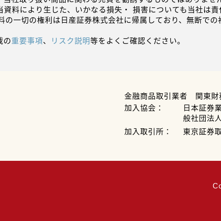
当資料により生じた、いかなる損失・ 損害についても当社は責
資料の一切の権利は日産証券株式会社に帰属しており、無断での
載の
重要事項
、
リスク説明
等をよくご確認ください。
金融商品取引業者 関東財
加入協会：
日本証券
般社団法
加入取引所：
東京証券
C