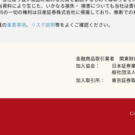
当資料により生じた、いかなる損失・ 損害についても当社は責
資料の一切の権利は日産証券株式会社に帰属しており、無断での
載の
重要事項
、
リスク説明
等をよくご確認ください。
金融商品取引業者 関東財
加入協会：
日本証券
般社団法
加入取引所：
東京証券
C