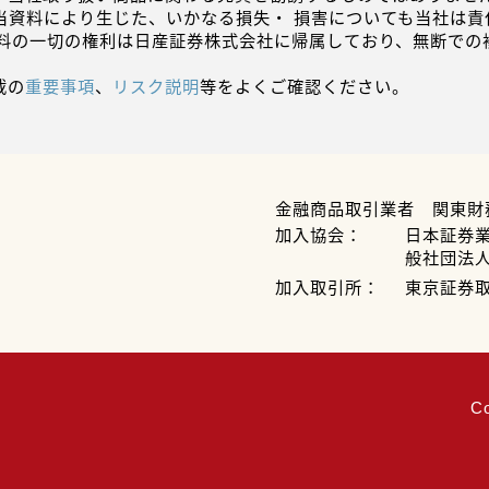
当資料により生じた、いかなる損失・ 損害についても当社は責
資料の一切の権利は日産証券株式会社に帰属しており、無断での
載の
重要事項
、
リスク説明
等をよくご確認ください。
金融商品取引業者 関東財
加入協会：
日本証券
般社団法
加入取引所：
東京証券
C