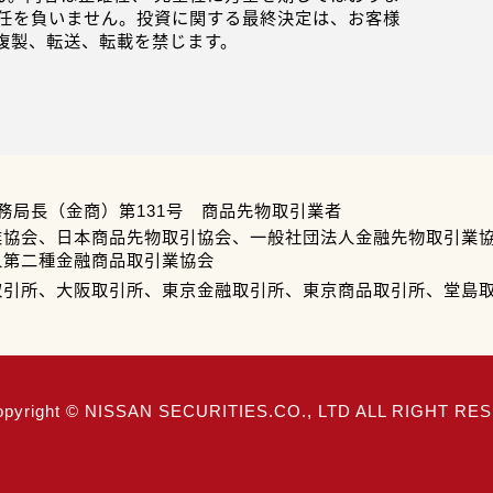
任を負いません。投資に関する最終決定は、お客様
複製、転送、転載を禁じます。
務局長（金商）第131号 商品先物取引業者
業協会、日本商品先物取引協会、一般社団法人金融先物取引業
人第二種金融商品取引業協会
取引所、大阪取引所、東京金融取引所、東京商品取引所、堂島
opyright © NISSAN SECURITIES.CO., LTD ALL RIGHT R