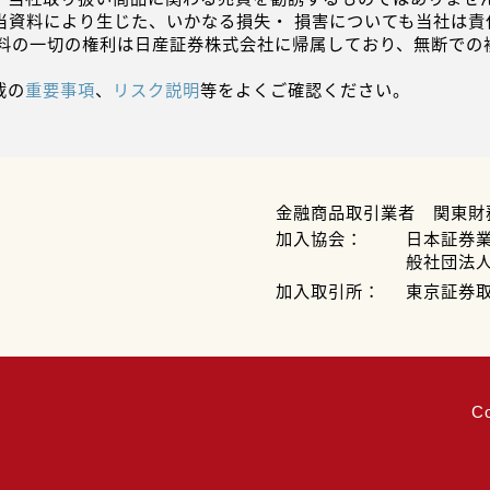
当資料により生じた、いかなる損失・ 損害についても当社は責
資料の一切の権利は日産証券株式会社に帰属しており、無断での
載の
重要事項
、
リスク説明
等をよくご確認ください。
金融商品取引業者 関東財
加入協会：
日本証券
般社団法
加入取引所：
東京証券
C