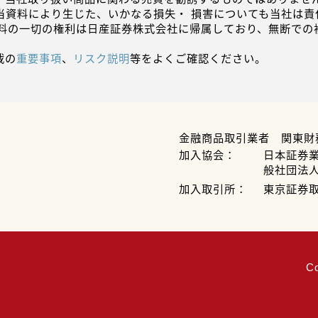
当資料により生じた、いかなる損失・ 損害についても当社は責
資料の一切の権利は日産証券株式会社に帰属しており、無断での
載の
重要事項
、
リスク説明
等をよくご確認ください。
金融商品取引業者 関東財
加入協会：
日本証券
般社団法
加入取引所：
東京証券
C