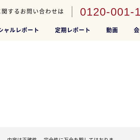
0120-001-
に関するお問い合わせは
シャルレポート
定期レポート
動画
会
。内容は正確性、 完全性に万全を期してはおりま