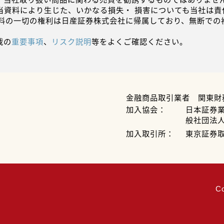
当資料により生じた、いかなる損失・ 損害についても当社は責
資料の一切の権利は日産証券株式会社に帰属しており、無断での
載の
重要事項
、
リスク説明
等をよくご確認ください。
金融商品取引業者 関東財
加入協会：
日本証券
般社団法
加入取引所：
東京証券
C