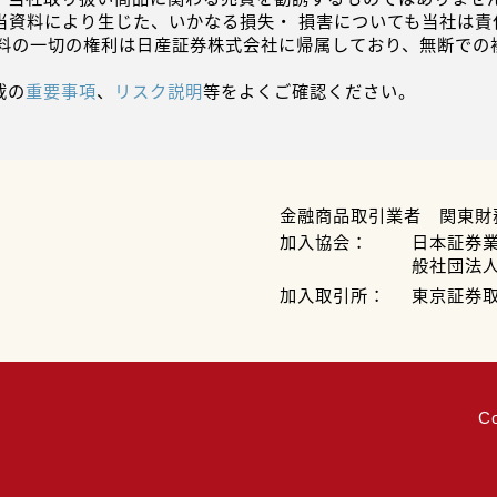
当資料により生じた、いかなる損失・ 損害についても当社は責
資料の一切の権利は日産証券株式会社に帰属しており、無断での
載の
重要事項
、
リスク説明
等をよくご確認ください。
金融商品取引業者 関東財
加入協会：
日本証券
般社団法
加入取引所：
東京証券
C