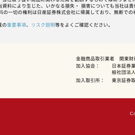
当資料により生じた、いかなる損失・ 損害についても当社は責
資料の一切の権利は日産証券株式会社に帰属しており、無断での
載の
重要事項
、
リスク説明
等をよくご確認ください。
金融商品取引業者 関東財
加入協会：
日本証券
般社団法
加入取引所：
東京証券
C