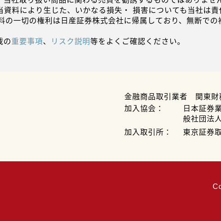
当資料により生じた、いかなる損失・ 損害についても当社は責
資料の一切の権利は日産証券株式会社に帰属しており、無断での
載の
重要事項
、
リスク説明
等をよくご確認ください。
金融商品取引業者 関東財
加入協会：
日本証券
般社団法
加入取引所：
東京証券
C