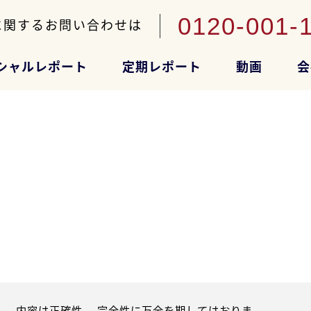
0120-001-
に関するお問い合わせは
シャルレポート
定期レポート
動画
会
。内容は正確性、 完全性に万全を期してはおりま