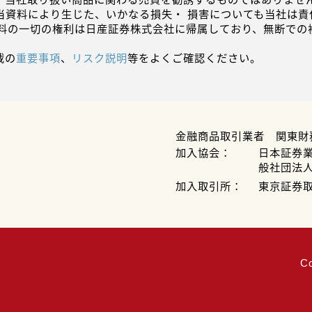
当資料により生じた、いかなる損失・ 損害についても当社は責
資料の一切の権利は日産証券株式会社に帰属しており、無断での
載の
重要事項
、
リスク説明
等をよくご確認ください。
金融商品取引業者 関東財
加入協会：
日本証券
般社団法
加入取引所：
東京証券
C