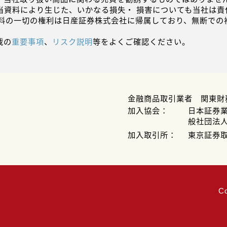
当資料により生じた、いかなる損失・ 損害についても当社は責
資料の一切の権利は日産証券株式会社に帰属しており、無断での
載の
重要事項
、
リスク説明
等をよくご確認ください。
金融商品取引業者 関東財
加入協会：
日本証券
般社団法
加入取引所：
東京証券
C