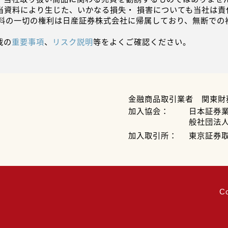
当資料により生じた、いかなる損失・ 損害についても当社は責
資料の一切の権利は日産証券株式会社に帰属しており、無断での
載の
重要事項
、
リスク説明
等をよくご確認ください。
金融商品取引業者 関東財
加入協会：
日本証券
般社団法
加入取引所：
東京証券
C