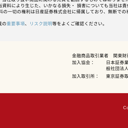
当資料により生じた、いかなる損失・ 損害についても当社は責
資料の一切の権利は日産証券株式会社に帰属しており、無断での
載の
重要事項
、
リスク説明
等をよくご確認ください。
金融商品取引業者 関東財
加入協会：
日本証券
般社団法
加入取引所：
東京証券
C