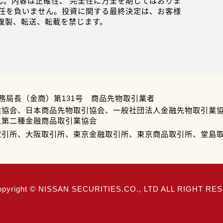
。内容は正確性、 完全性に万全を期してはおりま
任を負いません。投資に関する最終決定は、お客様
複製、転送、転載を禁じます。
務局長（金商）第131号 商品先物取引業者
業協会、日本商品先物取引協会、一般社団法人金融先物取引業
人第二種金融商品取引業協会
取引所、大阪取引所、東京金融取引所、東京商品取引所、堂島
opyright © NISSAN SECURITIES.CO., LTD ALL RIGHT R