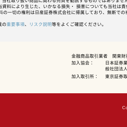
、当社取り扱い商品に関わる売買を勧誘するものではありません
当資料により生じた、いかなる損失・ 損害についても当社は責
資料の一切の権利は日産証券株式会社に帰属しており、無断での
載の
重要事項
、
リスク説明
等をよくご確認ください。
金融商品取引業者 関東財
加入協会：
日本証券
般社団法
加入取引所：
東京証券
C