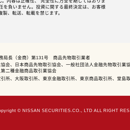
。内容は正確性、 完全性に万全を期してはおりま
任を負いません。投資に関する最終決定は、お客様
複製、転送、転載を禁じます。
務局長（金商）第131号 商品先物取引業者
業協会、日本商品先物取引協会、一般社団法人金融先物取引業
人第二種金融商品取引業協会
取引所、大阪取引所、東京金融取引所、東京商品取引所、堂島
opyright © NISSAN SECURITIES.CO., LTD ALL RIGHT R