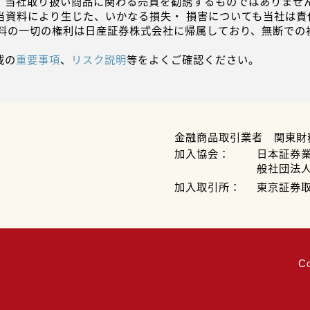
、当社取り扱い商品に関わる売買を勧誘するものではありません
当資料により生じた、いかなる損失・ 損害についても当社は責
資料の一切の権利は日産証券株式会社に帰属しており、無断での
載の
重要事項
、
リスク説明
等をよくご確認ください。
金融商品取引業者 関東財
加入協会：
日本証券
般社団法
加入取引所：
東京証券
C